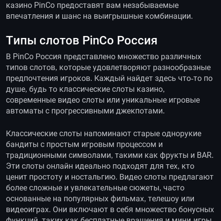
казино PinCo предоставят вам незабываемые
впечатления и шанс на выигрышные комбинации.
Типы слотов PinCo Россия
В PinCo Россия представлено множество различных
типов слотов, которые удовлетворяют разнообразные
предпочтения игроков. Каждый найдет здесь что-то по
душе, будь то классические слоты казино,
современные видео слоты или уникальные игровые
автоматы с прогрессивными джекпотами.
Классические слоты напоминают старые однорукие
бандиты с простым игровым процессом и
традиционными символами, такими как фрукты и BAR.
Эти слоты онлайн идеально подходят для тех, кто
ценит простоту и ностальгию. Видео слоты предлагают
более сложные и увлекательные сюжеты, часто
основанные на популярных фильмах, телешоу или
видеоиграх. Они включают в себя множество бонусных
функций, таких как бесплатные вращения и мини-игры,