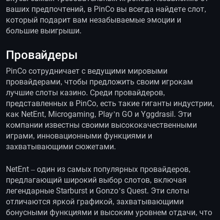
ваших предпочтений, в PinCo вы всегда найдете слот,
который подарит вам незабываемые эмоции и
большие выигрыши.
Провайдеры
PinCo сотрудничает с ведущими мировыми
провайдерами, чтобы предложить своим игрокам
лучшие слоты казино. Среди провайдеров,
представленных в PinCo, есть такие гиганты индустрии,
как NetEnt, Microgaming, Play’n GO и Yggdrasil. Эти
компании известны своими высококачественными
играми, инновационными функциями и
захватывающими сюжетами.
NetEnt – один из самых популярных провайдеров,
предлагающий широкий выбор слотов, включая
легендарные Starburst и Gonzo’s Quest. Эти слоты
отличаются яркой графикой, захватывающими
бонусными функциями и высоким уровнем отдачи, что