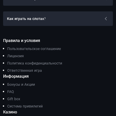
Как играть на слотах?
Правила и условия
Пользовательское соглашение
Лицензия
Политика конфиденциальности
Ответственная игра
Информация
Бонусы и Акции
FAQ
Gift box
Система привилегий
Казино