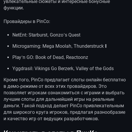
увлекательные сюжеты и интересные бонусные
функции.
Провайдеры в PinCo:
NetEnt: Starburst, Gonzo’s Quest
Microgaming: Mega Moolah, Thunderstruck II
Play’n GO: Book of Dead, Reactoonz
Yggdrasil: Vikings Go Berzerk, Valley of the Gods
Кроме того, PinCo предлагает слоты онлайн бесплатно
в демо-режиме от всех этих провайдеров. Это
позволяет игрокам ознакомиться с играми и выбрать
лучшие слоты для дальнейшей игры на реальные
деньги. Такой подход делает PinCo привлекательным
для широкого круга игроков, предлагая разнообразие
и качество игр от ведущих разработчиков.