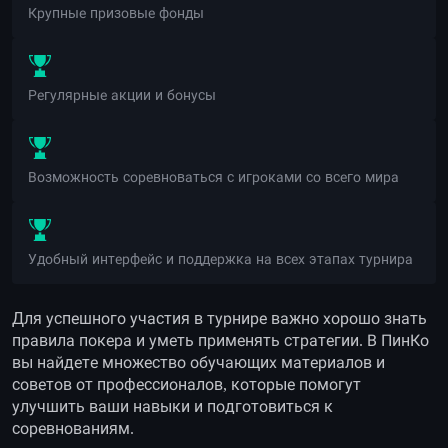
Крупные призовые фонды
Регулярные акции и бонусы
Возможность соревноваться с игроками со всего мира
Удобный интерфейс и поддержка на всех этапах турнира
Для успешного участия в турнире важно хорошо знать
правила покера и уметь применять стратегии. В ПинКо
вы найдете множество обучающих материалов и
советов от профессионалов, которые помогут
улучшить ваши навыки и подготовиться к
соревнованиям.