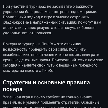
При участии в турнирах не забывайте о важности
управления банкроллом и контроля над эмоциями.
Правильный подход к игре и умение сохранять
хладнокровие в напряженных ситуациях помогут вам
достигать лучших результатов и получать больше
удовольствия от процесса.
Покерные турниры в ПинКо – это отличная
возможность проверить свои силы, получить
незабываемые впечатления и, конечно же, выиграть
крупные денежные призы. Присоединяйтесь к нам уже
сегодня и начните свой путь к вершинам покерного
мастерства вместе с ПинКо!
Стратегии и основные правила
покера
Успешная игра в покер требует не только знания
правил, но и умения применять стратегии. Основные
правила помогут вам понять, как играть, а стратегии –