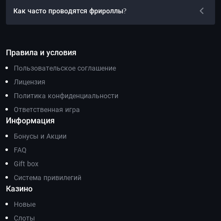
Как часто проводятся фрироллы?
Правила и условия
Пользовательское соглашение
Лицензия
Политика конфиденциальности
Ответственная игра
Информация
Бонусы и Акции
FAQ
Gift box
Система привилегий
Казино
Новые
Слоты