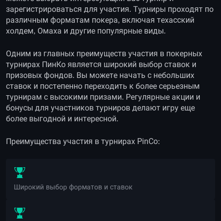
зарегистрироваться для участия. Турниры проходят по
различным форматам покера, включая техасский
холдем, Омаха и другие популярные виды.
Одним из главных преимуществ участия в покерных
турнирах ПинКо является широкий выбор ставок и
призовых фондов. Вы можете начать с небольших
ставок и постепенно переходить к более серьезным
турнирам с высокими призами. Регулярные акции и
бонусы для участников турниров делают игру еще
более выгодной и интересной.
Преимущества участия в турнирах PinCo:
Широкий выбор форматов и ставок