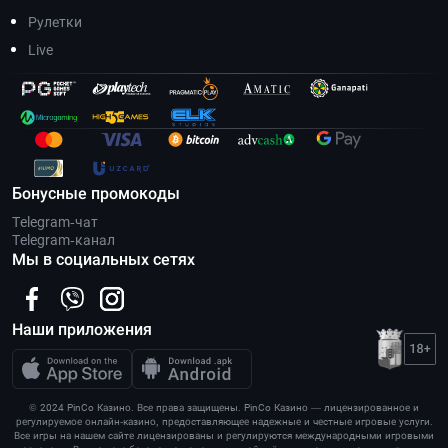
Рулетки
Live
Бонусные промокоды
Telegram-чат
Telegram-канал
Мы в социальных сетях
Наши приложения
© 2024 PinCo Казино. Все права защищены. PinCo Казино — лицензированное и
регулируемое онлайн-казино, предоставляющее надежные и честные игровые услуги.
Все игры на нашем сайте лицензированы и регулируются международными игровыми