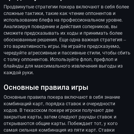
Продвинутые стратегии покера включают в себя более
сложные тактики, такие как чтение оппонентов и
использование блефа на профессиональном уровне.
Анализируя поведение и действия соперников, вы
сможете предсказывать их ходы и принимать более
обоснованные решения. Еще одна важная стратегия –
это вариативность игры. Не играйте предсказуемо,
чередуйте агрессивные и пассивные стили, чтобы сбить
с толку оппонентов. Используйте флоп, префлоп и
блайнды для максимального извлечения выгоды из
каждой руки.
Основные правила игры
Основные правила покера включают в себя знание
комбинаций карт, порядка ставок и очередности
ходов. В техасском покере игроки получают две
закрытые карты, затем следуют раунды ставок и
открываются общие карты. Побеждает тот, у кого
самая сильная комбинация из пяти карт. Ставки